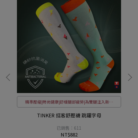
新
精準壓縮|時尚健康|舒緩腿部疲勞|為雙腿注入新能
量！
TINKER 挺客舒壓襪 跳躍字母
已銷售：611
NT$882