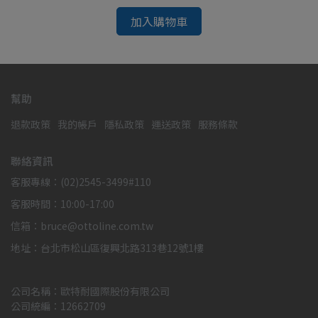
加入購物車
幫助
退款政策
我的帳戶
隱私政策
運送政策
服務條款
聯絡資訊
客服專線：(02)2545-3499#110
客服時間：10:00-17:00
信箱：bruce@ottoline.com.tw
地址：台北市松山區復興北路313巷12號1樓
公司名稱：歐特耐國際股份有限公司
公司統編：12662709