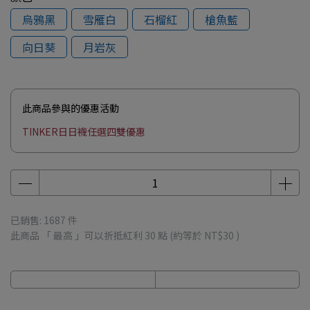
烏鴉黑
雪雁白
石榴紅
槍魚藍
向日葵
月岩灰
此商品參與的優惠活動
TINKER日日襪任選四雙優惠
已銷售: 1687 件
此商品 「 最高 」可以折抵紅利
30
點 (約等於
NT$30
)