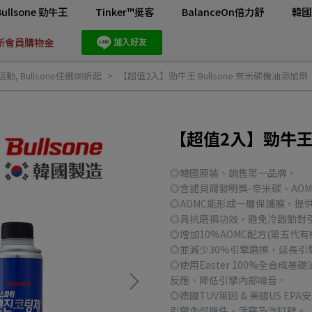
Bullsone 勁牛王
Tinker™挺客
BalanceOn倍力舒
韓國
新會員購物金
活動
,
Bullsone任選88折起
【超值2入】勁牛王 Bullsone 奈米碳機油添加劑
【超值2入】勁牛王 
◎韓國原裝、銷售第一品牌。
◎含諾貝爾發明獎-奈米碳、AOM
◎AOMC能形成一層保護膜，提
◎具抗磨損功效，避免冷啟動對
◎增加10%AOMC配方(第五代有
◎並減少30%引擎磨擦，延長引
◎使用Easter 100%全合
反應、降低引擎內部噪音。
◎德國TUV萊因 & 美國US 
引擎內部機件、活塞及汽缸壁。