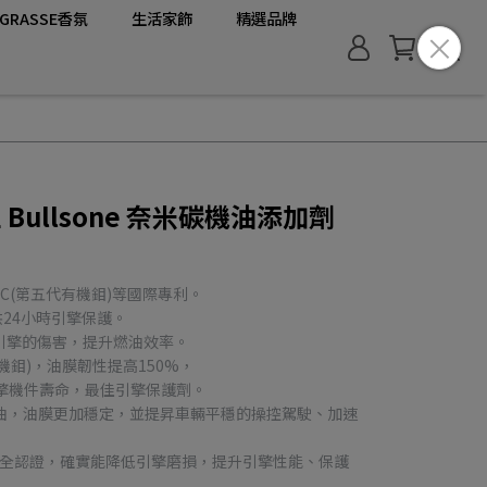
GRASSE香氛
生活家飾
精選品牌
Bullsone 奈米碳機油添加劑
C(第五代有機鉬)等國際專利。
供24小時引擎保護。
引擎的傷害，提升燃油效率。
機鉬)，油膜韌性提高150%，
擎機件壽命，最佳引擎保護劑。
成基礎油，油膜更加穩定，並提昇車輛平穩的操控駕駛、加速
EPA安全認證，確實能降低引擎磨損，提升引擎性能、保護