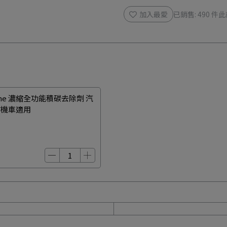
加入最愛
已銷售: 490 件
此
sone 濃縮全功能積碳去除劑 汽
/機車適用