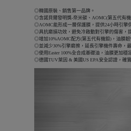
◎韓國原裝、銷售第一品牌。
◎含諾貝爾發明獎-奈米碳、AOMC(第五代有
◎AOMC能形成一層保護膜，提供24小時引擎
◎具抗磨損功效，避免冷啟動對引擎的傷害，
◎增加10%AOMC配方(第五代有機鉬)，油膜韌
◎並減少30%引擎磨擦，延長引擎機件壽命，
◎使用Easter 100%全合成基礎油，油膜
◎德國TUV萊因 & 美國US EPA安全認