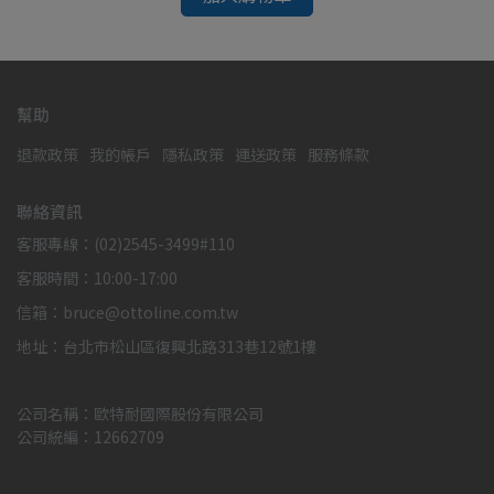
幫助
退款政策
我的帳戶
隱私政策
運送政策
服務條款
聯絡資訊
客服專線：(02)2545-3499#110
客服時間：10:00-17:00
信箱：bruce@ottoline.com.tw
地址：台北市松山區復興北路313巷12號1樓
公司名稱：歐特耐國際股份有限公司
公司統編：12662709