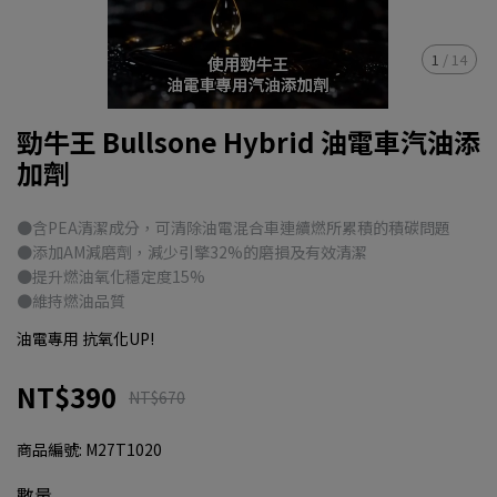
1
/
14
勁牛王 Bullsone Hybrid 油電車汽油添
加劑
●含PEA清潔成分，可清除油電混合車連續燃所累積的積碳問題
●添加AM減磨劑，減少引擎32%的磨損及有效清潔
●提升燃油氧化穩定度15%
●維持燃油品質
油電專用 抗氧化UP!
NT$390
NT$670
商品編號:
M27T1020
數量