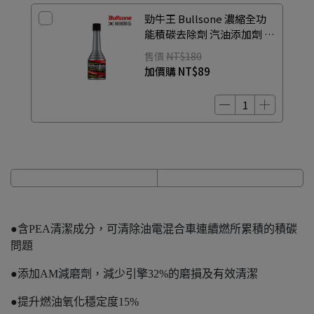
勁牛王 Bullsone 濃縮全功
能積碳去除劑 汽油添加劑 汽
車/機車適用
售價
NT$180
加價購
NT$89
●含PEA清潔成分，可清除油電混合車連續燃所累積的積碳
問題
●添加AM減磨劑，減少引擎32%的磨損及有效清潔
●提升燃油氧化穩定度15%