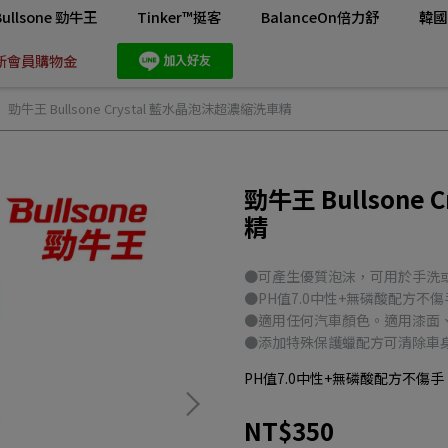
Bullsone 勁牛王
Tinker™挺客
BalanceOn倍力舒
韓國
新會員購物金
勁牛王 Bullsone Crystal 藍水晶泡沫超濃縮洗車精
勁牛王 Bullsone
精
●可產生優質泡沫，可用於手洗
●PH值7.0中性+無磷酸配方不
●適用任何汽車顏色。適用漆面
●添加特殊保護蠟配方可清除車
PH值7.0中性+無磷酸配方不傷手
NT$350