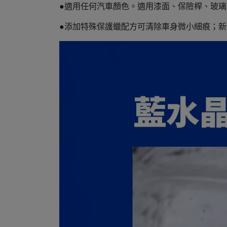
●適用任何汽車顏色。適用漆面、保險桿、玻
●添加特殊保護蠟配方可清除車身微小細痕；