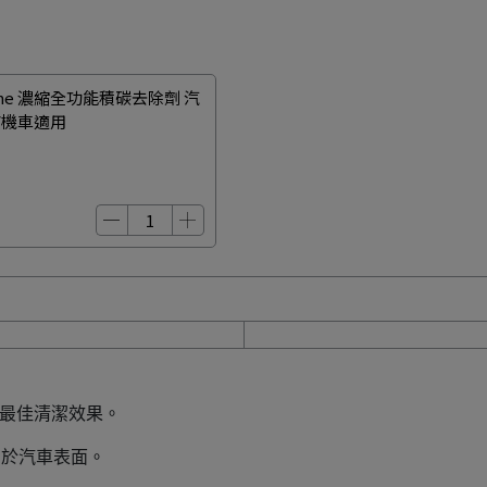
sone 濃縮全功能積碳去除劑 汽
/機車適用
成最佳清潔效果。
用於汽車表面。