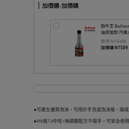
加價購-加價購
勁牛王 Bull
油添加劑 汽車
售價
NT$180
加價購
NT$89
●可產生優質泡沫，可用於手洗或泡沫槍，達
●PH值7.0中性+無磷酸配方不傷手，可安全使