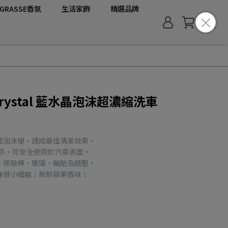
GRASSE香氛
生活家飾
精選品牌
 Crystal 藍水晶泡沫超濃縮洗車
或泡沫槍，達成最佳清潔效果。
傷手，可安全使用於汽車表面。
、保險桿、玻璃、輪胎及踏墊。
身微小細痕；新鮮蘋果香味！