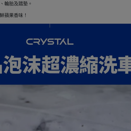
璃、輪胎及踏墊。
新鮮蘋果香味！