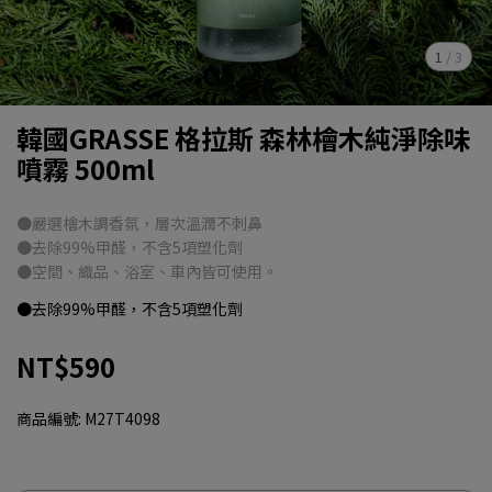
1
/
3
韓國GRASSE 格拉斯 森林檜木純淨除味
噴霧 500ml
●嚴選檜木調香氛，層次溫潤不刺鼻
●去除99%甲醛，不含5項塑化劑
●空間、織品、浴室、車內皆可使用。
●去除99%甲醛，不含5項塑化劑
NT$590
商品編號:
M27T4098