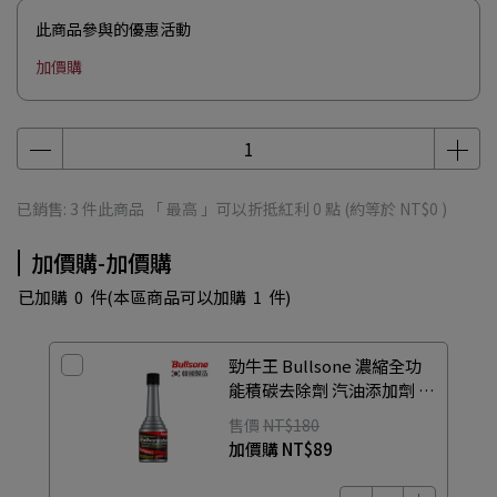
此商品參與的優惠活動
加價購
已銷售: 3 件
此商品 「 最高 」可以折抵紅利
0
點 (約等於
NT$0
)
加價購-加價購
已加購
0
件
(本區商品可以加購
1
件)
勁牛王 Bullsone 濃縮全功
能積碳去除劑 汽油添加劑 汽
車/機車適用
售價
NT$180
加價購
NT$89