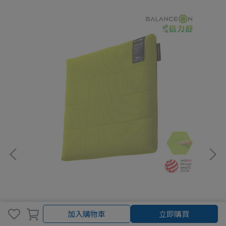
加入購物車
立即購買
倍力舒 BalanceOn 蜂巢凝膠健康坐墊 M SIZE 綠
+
勁
色